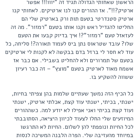
הראשון שאחותי הגדולה תגיד זה "יווו!!! אפשר
ארטיק?!!". אז ההורים קנו לנו ארטיקים. לאחותי קנו
ארטיק סטנדרטי בטעם תות ורק בארטיק שלי הם
החליטו להגדיל ראש וקנו אותו בטעם "רמזור". מה זה
לעזאזל טעם "רמזור"?! איך בדיוק קבעו את הטעם
שלו? עובד שטראוס נתן ביס לעמוד תאורה?! סליחה, כל
עוד לא חסר לי ברזל בדם בבקשה לא לקנות לי ארטיקים
בטעם של תמרורים ולא להחליט בשבילי. אם כבר אז
אשמח מאוד לארטיק בטעם "מוצץ" – זה כבר רעיון
ששווה להשקיע בו.
כל הכיף הזה נמשך שעתיים שלמות בהן צפיתי בחיות,
ישנתי, בכיתי, ישנתי עוד קצת, אכלתי ארטיק, ישנתי
ועוד קצת בכיתי ואני אפילו לא יודע למה. כשההורים
המיוזעים שלי החלו לצעוד לכיוון היציאה, הסתובבתי
לכל החיות ונופפתי להן לשלום. החיות לא התרגשו
במיוחד מהעזיבה שלי. הפרה הלבנה המשיכה לנסות