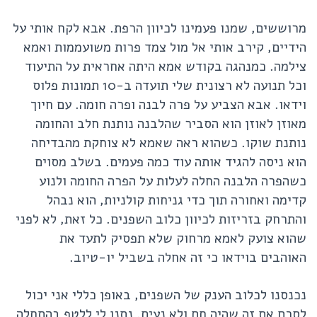
מרוששים, שמנו פעמינו לכיוון הרפת. אבא לקח אותי על
הידיים, קירב אותי אל מול צמד פרות משועממות ואמא
צילמה. כמנהגה בקודש אמא היתה אחראית על התיעוד
וכל תנועה לא רצונית שלי תועדה ב-10 תמונות פלוס
וידאו. אבא הצביע על פרה לבנה ופרה חומה. עם חיוך
מאוזן לאוזן הוא הסביר שהלבנה נותנת חלב והחומה
נותנת שוקו. כשהוא ראה שאמא לא צוחקת מהבדיחה
הוא ניסה להגיד אותה עוד כמה פעמים. בשלב מסוים
כשהפרה הלבנה החלה לעלות על הפרה החומה ולנוע
קדימה ואחורה תוך כדי גניחות קולניות, הוא נבהל
והתרחק בזריזות לכיוון כלוב השפנים. כל זאת, לא לפני
שהוא צועק לאמא מרחוק שלא תפסיק לתעד את
האוהבים בוידאו כי זה אחלה בשביל יו-טיוב.
נכנסנו לכלוב הענק של השפנים, באופן כללי אני יכול
לסכם את זה שהיה חם ולא נעים. נתנו לי ללטף בהתחלה