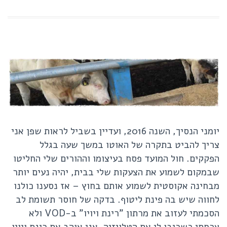
יומני הנסיך, השנה 2016, ועדיין בשביל לראות שפן אני
צריך להביט בתקרה של האוטו במשך שעה בגלל
הפקקים. חול המועד פסח בעיצומו וההורים שלי החליטו
שבמקום לשמוע את הצעקות שלי בבית, יהיה נעים יותר
מבחינה אקוסטית לשמוע אותם בחוץ – אז נסענו כולנו
לחווה שיש בה פינת ליטוף. בדקה של חוסר תשומת לב
הסכמתי לעזוב את מרתון "רינת ויויו" ב-VOD ולא
צרחתי כשכיבו לי את הטלויזיה. אני אוהב את רינת ויויו,