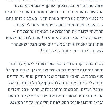
שפן, אחר כך ארנב, ובסוף שרקן – מבחינתי כולם
הרגישו ונראו אותו הדבר ולמען האמת גם אם היו נותנים
לי ללטף חולדה לא הייתי באמת יודע. בשלב מסוים נתנו
לי להאכיל את החיות בחסה ופתאום היתה לי הארה.
החלטתי לזנוח את החלומות על רפואה ועריכת דין –
כשאהיה גדול אני רוצה להיות שפן! או חולדה. גם ילטפו
אותי וגם יאכילו אותי במשך יום שלם מבלי שאצטרך
לעשות כלום – מי יסרב לדיל כזה?!
עברו כמה דקות שנראו כמו נצח ואחרי ליטוף קדחתני
וכמה נסיונות לתפוס את השפם של השפן, יצאנו סוף כל
סוף מהכלוב. האבא המגודל שלי החזיק אותי על הידיים
והיתה לי זוית ראיה טובה להשקיף על כל החווה. נראה
שמכל העזים, הכבשים והתרנגולות, החיה שכל הילדים
הכי אוהבים זה המוכר המנומנם של הארטיקים. גם אם
יביאו טירנוזאורוס רקס לפינת הליטוף, עדיין המשפט