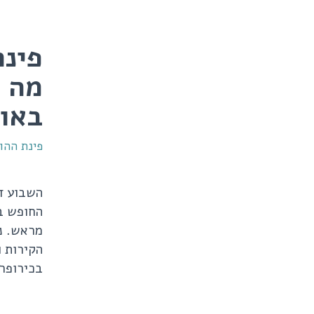
מה ע
באו
פינת ההור
השבוע די
החופש ב
מראש. נ
הקירות ו
בכירופר