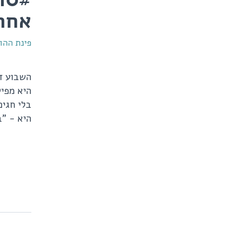
אחר
פינת ההור
השבוע ד
היא מפיל
בלי חגים
היא - "ב