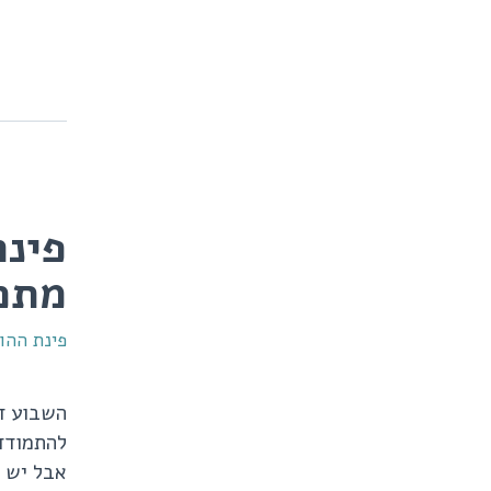
מתכו
פינת ההור
השבוע די
להתמודד 
אבל יש ג