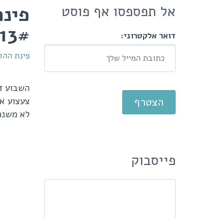
פינת
אל תפספסו אף פוסט
13# צעצועים של ילדים
דואר אלקטרוני:
פינת ההור
השבוע די
צעצוע אח
לא משנה 
פייסבוק