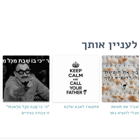
עניין אותך
העביר את חופשת
תתקשרו לאבא שלכם
"כִּי בוֹ שָׁבַת מִכָּל מְלַאכְתּוֹ"
מבלי להוציא כסף
זו עבודה בעיניים