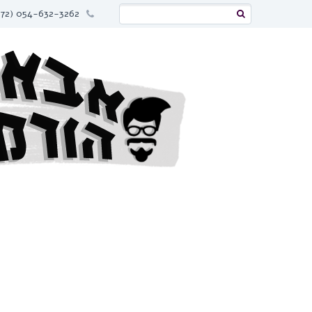
054-632-3262 (972+)