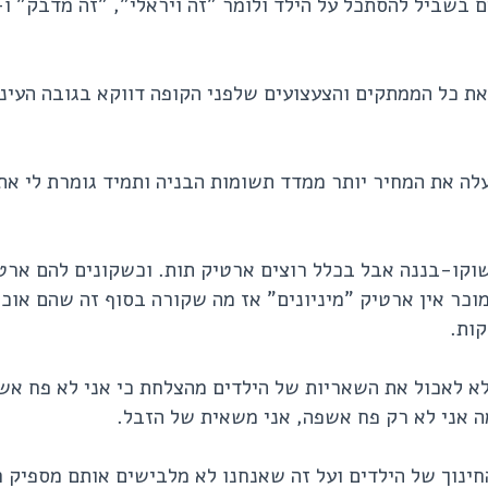
שביל להסתכל על הילד ולומר "זה ויראלי", "זה מדבק" ו-
 כל הממתקים והצעצועים שלפני הקופה דווקא בגובה העיני
ה את המחיר יותר ממדד תשומות הבניה ותמיד גומרת לי את
קו-בננה אבל בכלל רוצים ארטיק תות. וכשקונים להם ארט
מוכר אין ארטיק "מיניונים" אז מה שקורה בסוף זה שהם אוכל
קות.
א לאכול את השאריות של הילדים מהצלחת כי אני לא פח אש
מה אני לא רק פח אשפה, אני משאית של הזבל.
חינוך של הילדים ועל זה שאנחנו לא מלבישים אותם מספיק ח