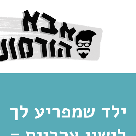
ילד שמפריע לך
לישון צהריים =